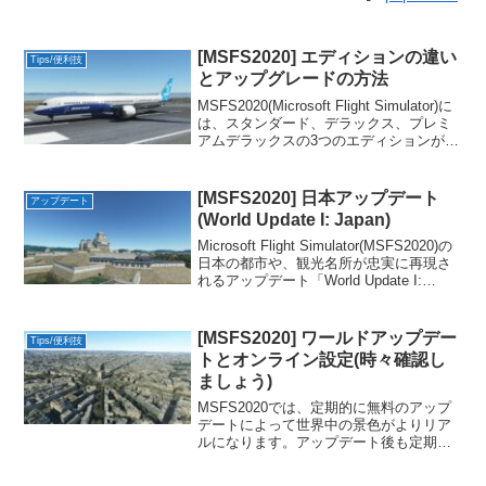
[MSFS2020] エディションの違い
Tips/便利技
とアップグレードの方法
MSFS2020(Microsoft Flight Simulator)に
は、スタンダード、デラックス、プレミ
アムデラックスの3つのエディションがあ
ります。エディションの違いと、エディ
ションのアップグレード方法を解説しま
す。
[MSFS2020] 日本アップデート
アップデート
(World Update I: Japan)
Microsoft Flight Simulator(MSFS2020)の
日本の都市や、観光名所が忠実に再現さ
れるアップデート「World Update I:
Japan」が公開されました。今まで訪れた
都市や、名所もアップデートされていま
した。せっかくなので、写真だけ取り直
[MSFS2020] ワールドアップデー
Tips/便利技
してみました。比較してみてください。
トとオンライン設定(時々確認し
ましょう)
MSFS2020では、定期的に無料のアップ
デートによって世界中の景色がよりリア
ルになります。アップデート後も定期的
に追加のアップデートが行われます。ま
たオンライン機能が無効になっていると