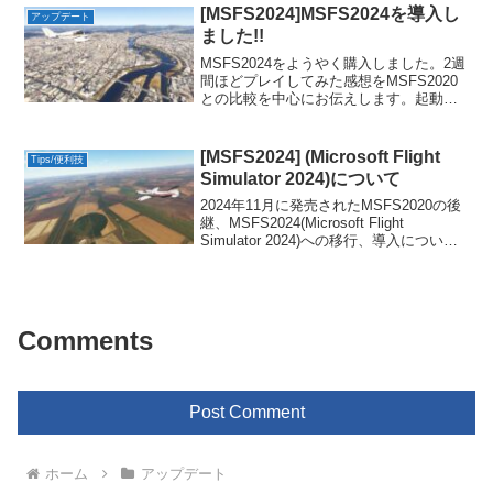
リアルな景色も台無しです。今回はコン
[MSFS2024]MSFS2024を導入し
アップデート
テンツマネージャーからのアップデート
ました!!
のやり方、オンライン機能の確認方法を
解説します。
MSFS2024をようやく購入しました。2週
間ほどプレイしてみた感想をMSFS2020
との比較を中心にお伝えします。起動時
間が非常に早くなりました。その他、ア
ドオンの対応状況、バー上ンの違いにつ
いても解説します。
[MSFS2024] (Microsoft Flight
Tips/便利技
Simulator 2024)について
2024年11月に発売されたMSFS2020の後
継、MSFS2024(Microsoft Flight
Simulator 2024)への移行、導入について
の個人的感想です。
Comments
Post Comment
ホーム
アップデート