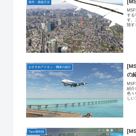
[M
操作・操縦方法
MS
する
す。
陸す
[M
おすすめアドオン・機体の紹介
の
MS
紹介
色々
しい
[M
Tips/便利技