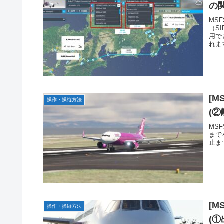
の
MSF
（S
用で
れま
[M
操作・操縦方法
(
MS
まで
止ま
[M
操作・操縦方法
(