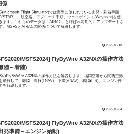
関係
S(Microsoft Flight Simulator)では実際に使われている出発・到着手順
ID/STAR）、航空路、アプローチ手順、ウェイポイント(Waypoint)を使
きます。これらのデータは「AIRAC」と呼ばれ定期的にアップデートさ
す。MSFSとAIRACの関係について解説します。
2025.05.18
SFS2020/MSFS2024] FlyByWire A32NXの操作方法
②離陸～着陸)
FSのFlyByWire A32NXの操作方法を解説します。福岡空港から関西空港
を飛行して、離陸、巡行(LNAV)、下降(VNAV)、着陸(ILS)、エンジン停
でを解説します。
2025.05.04
SFS2020/MSFS2024] FlyByWire A32NXの操作方法
①出発準備～エンジン始動)