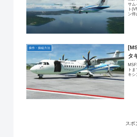
サム
ト(
ン停
[M
操作・操縦方法
タキ
MS
トま
キシ
スポ