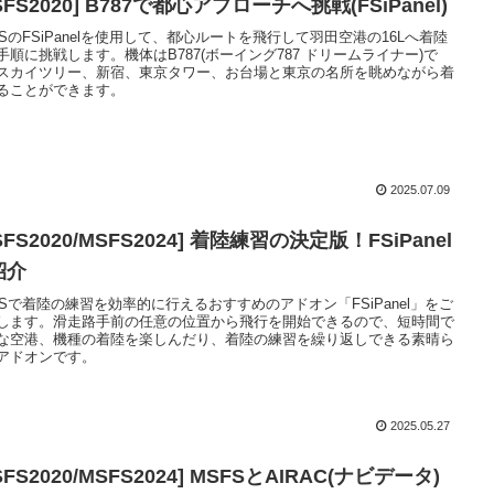
SFS2020] B787で都心アプローチへ挑戦(FSiPanel)
FSのFSiPanelを使用して、都心ルートを飛行して羽田空港の16Lへ着陸
手順に挑戦します。機体はB787(ボーイング787 ドリームライナー)で
スカイツリー、新宿、東京タワー、お台場と東京の名所を眺めながら着
ることができます。
2025.07.09
SFS2020/MSFS2024] 着陸練習の決定版！FSiPanel
紹介
FSで着陸の練習を効率的に行えるおすすめのアドオン「FSiPanel」をご
します。滑走路手前の任意の位置から飛行を開始できるので、短時間で
な空港、機種の着陸を楽しんだり、着陸の練習を繰り返しできる素晴ら
アドオンです。
2025.05.27
SFS2020/MSFS2024] MSFSとAIRAC(ナビデータ)