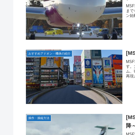
MS
まで
ン始
[M
おすすめアドオン・機体の紹介
MS
す。
ム、
再現
[M
操作・操縦方法
降～
MS