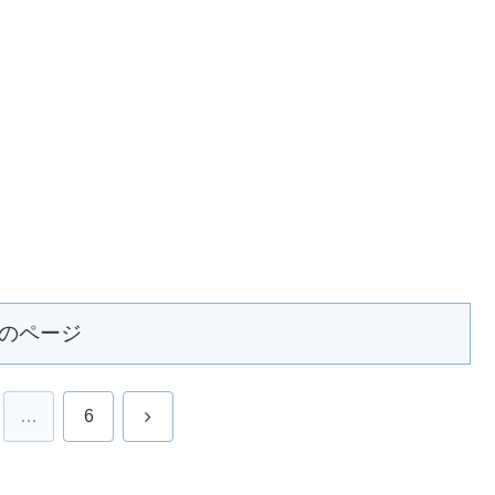
のページ
次
…
6
へ