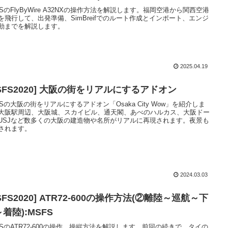
FSのFlyByWire A32NXの操作方法を解説します。福岡空港から関西空港
を飛行して、出発準備、SimBreifでのルート作成とインポート、エンジ
動までを解説します。
2025.04.19
SFS2020] 大阪の街をリアルにするアドオン
FSの大阪の街をリアルにするアドオン「Osaka City Wow」を紹介しま
大阪駅周辺、大阪城、スカイビル、通天閣、あべのハルカス、大阪ドー
USJなど数多くの大阪の建造物や名所がリアルに再現されます。夜景も
されます。
2024.03.03
SFS2020] ATR72-600の操作方法(②離陸～巡航～下
着陸):MSFS
FSのATR72-600の操作、操縦方法を解説します。前回の続きで、タイの