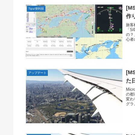
[MSF
Tips/便利技
作
旅客
「S
の？」
心者
[M
アップデート
た
Micr
の都
変わ
グラ