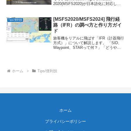
2020(MSFS2020)が日本語化に対応しま
した。アップデートしただけでは自動で
日本語表示に変わりません。日本語表示
への変更、切り替え方法を解説します。
[MSFS2020/MSFS2024] 飛行経
Tips/便利技
路（IFR）の調べ方と作り方ガイ
ド
旅客機をリアルに飛ばす「IFR（計器飛行
方式）」について解説します。 「SID、
Waypoint、STARって何？」「どうやっ
てルートを決めればいいの？」という疑
問を、SimBrief、Little Navmapの紹介、
使い方と合わせて初心者の方にも分かり
やすく解説します。
ホーム
Tips/便利技
ホーム
プライバシーポリシー