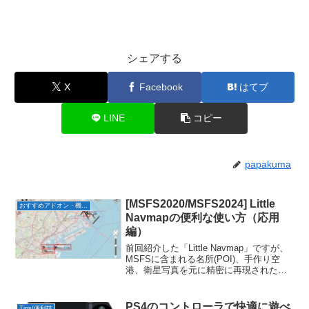
シェアする
X
Facebook
はてブ
LINE
コピー
papakuma
[MSFS2020/MSFS2024] Little
おすすめアドオン・機体の紹介
Navmapの便利な使い方（応用
編）
前回紹介した「Little Navmap」ですが、
MSFSに含まれる名所(POI)、手作り空
港、衛星写真を元に精密に再現された都
市と、ワールドアップデートで追加され
るこれらの場所をLittleNavmapの地図上
で確認できるアドオンの紹介、そして
PS4のコントローラで快適に遊べ
Tips/便利技