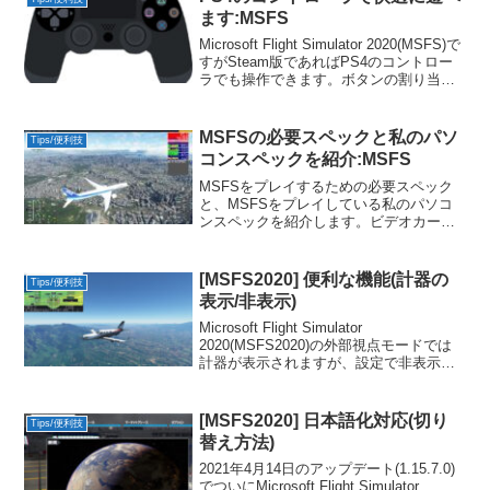
LittleNavmapの地図表示をGoogleマップ
ます:MSFS
へ変更する方法を解説します。
Microsoft Flight Simulator 2020(MSFS)で
すがSteam版であればPS4のコントロー
ラでも操作できます。ボタンの割り当て
などのカスタマイズ方法を説明します。
マウスとキーボードだけでも遊べます
が、操作性と楽しみが全然違います。
MSFSの必要スペックと私のパソ
Tips/便利技
コンスペックを紹介:MSFS
MSFSをプレイするための必要スペック
と、MSFSをプレイしている私のパソコ
ンスペックを紹介します。ビデオカード
も高性能ではありませんが、ストレスな
く楽しむことができています。画質設定
による景色の見え方の違いも公開しま
[MSFS2020] 便利な機能(計器の
Tips/便利技
す。
表示/非表示)
Microsoft Flight Simulator
2020(MSFS2020)の外部視点モードでは
計器が表示されますが、設定で非表示に
することができます。また、コックピッ
トの計器類は別ウインドウで表示するこ
とができます。今回は計器の表示、非表
[MSFS2020] 日本語化対応(切り
Tips/便利技
示について解説します。
替え方法)
2021年4月14日のアップデート(1.15.7.0)
でついにMicrosoft Flight Simulator