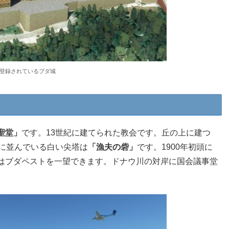
登録されているブダ城
聖堂」
です。13世紀に建てられた教会です。丘の上に建つ
崖に並んでいる白い尖塔は
「漁夫の砦」
です。1900年初頭に
はブダペストを一望できます。ドナウ川の対岸に国会議事堂