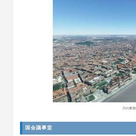
川の東側
国会議事堂