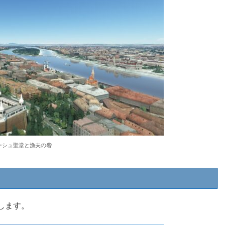
ーシュ聖堂と漁夫の砦
します。