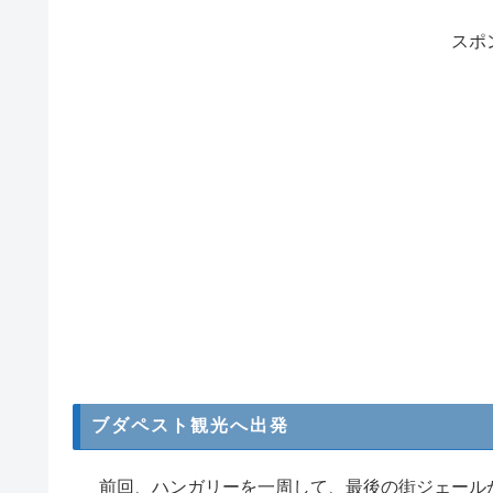
スポ
ブダペスト観光へ出発
前回、ハンガリーを一周して、最後の街ジェールか