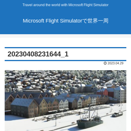
Travel around the world with Microsoft Flight Simulator
Microsoft Flight Simulatorで世界一周
20230408231644_1
2023.04.29