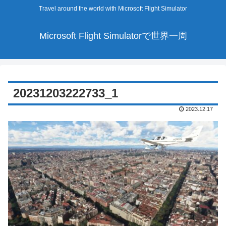
Travel around the world with Microsoft Flight Simulator
Microsoft Flight Simulatorで世界一周
20231203222733_1
2023.12.17