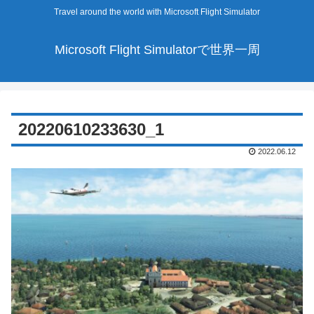
Travel around the world with Microsoft Flight Simulator
Microsoft Flight Simulatorで世界一周
20220610233630_1
2022.06.12