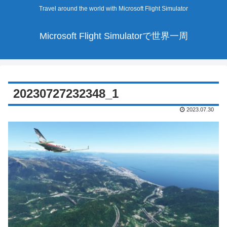
Travel around the world with Microsoft Flight Simulator
Microsoft Flight Simulatorで世界一周
20230727232348_1
2023.07.30