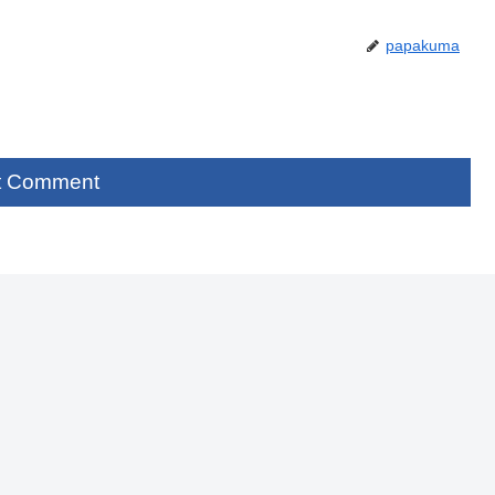
papakuma
t Comment