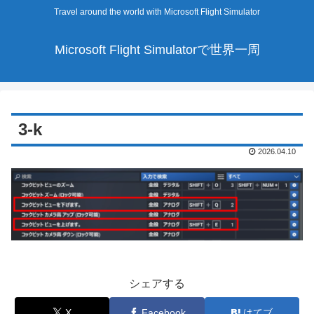
Travel around the world with Microsoft Flight Simulator
Microsoft Flight Simulatorで世界一周
3-k
2026.04.10
シェアする
X
Facebook
はてブ