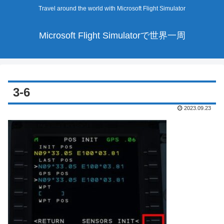
Travel around the world with Microsoft Flight Simulator
Microsoft Flight Simulatorで世界一周
3-6
2023.09.23