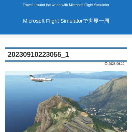
Travel around the world with Microsoft Flight Simulator
Microsoft Flight Simulatorで世界一周
20230910223055_1
2023.09.22