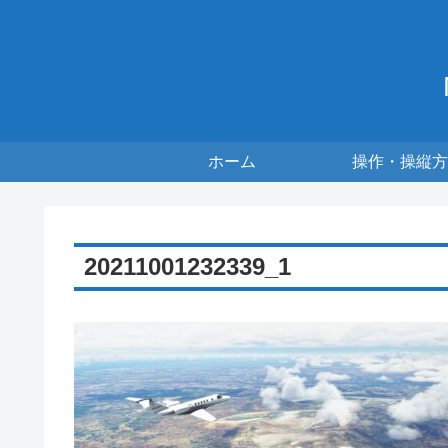
ホーム
操作・操縦方
20211001232339_1