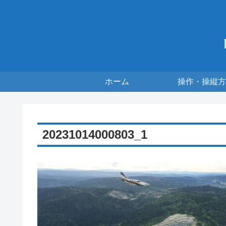
ホーム
操作・操縦方
20231014000803_1