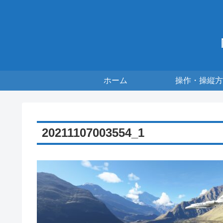
ホーム
操作・操縦方
20211107003554_1