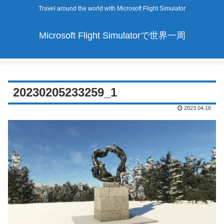
Travel around the world with Microsoft Flight Simulator
Microsoft Flight Simulatorで世界一周
20230205233259_1
2023.04.16