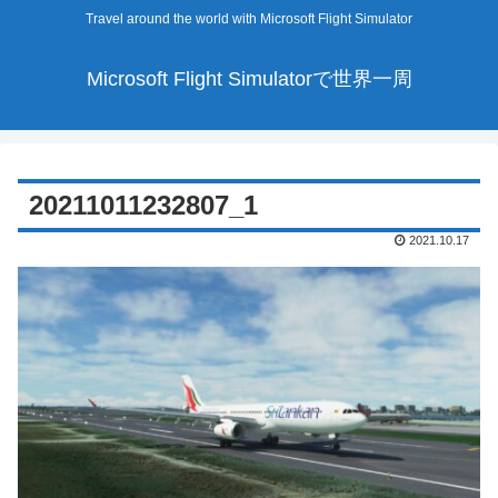
Travel around the world with Microsoft Flight Simulator
Microsoft Flight Simulatorで世界一周
20211011232807_1
2021.10.17