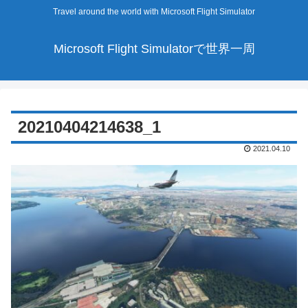
Travel around the world with Microsoft Flight Simulator
Microsoft Flight Simulatorで世界一周
20210404214638_1
2021.04.10