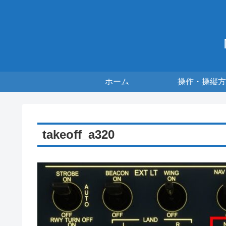
ホーム
操作・操縦方
takeoff_a320