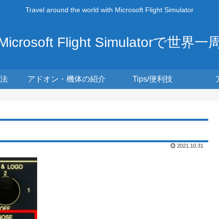
Travel around the world with Microsoft Flight Simulator
Microsoft Flight Simulatorで世界一
法
アドオン・機体の紹介
Tips/便利技
2021.10.31